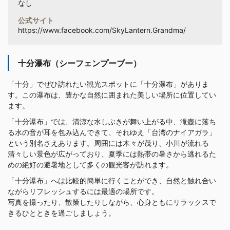
なし
公式サイト
https://www.facebook.com/SkyLantern.Grandma/
十分瀑布（シーフェンプーブー）
「十分」でぜひ訪れたい観光スポットに「十分瀑布」がありま
す。この瀑布は、豊かな自然に囲まれた美しい場所に位置してい
ます。
「十分瀑布」では、清涼な水しぶきが舞い上がる中、滝壺に落ち
る水の音が耳を包み込んできて、それゆえ「台湾のナイアガラ」
という別名さえあります。周囲には木々が茂り、小川が流れる
清々しい景色が広がっており、夏季には熱帯の暑さから逃れるた
めの絶好の避暑地として多くの観光客が訪れます。
「十分瀑布」へは比較的簡単に行くことができ、自然と触れ合い
ながらリフレッシュするには最適の場所です。
写真を撮ったり、散策したりしながら、心身ともにリラックスで
きるひとときを過ごしましょう。