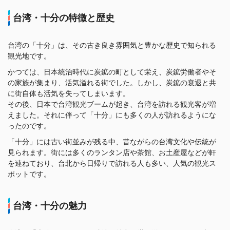
十分瀑布（シーフェンプーブー）
台湾・十分の特徴と歴史
静安吊橋
まとめ
台湾の「十分」は、その古き良き雰囲気と豊かな歴史で知られる
観光地です。
かつては、日本統治時代に炭鉱の町として栄え、炭鉱労働者やそ
の家族が集まり、活気溢れる街でした。しかし、炭鉱の衰退と共
に街自体も活気を失ってしまいます。
その後、日本で台湾観光ブームが起き、台湾を訪れる観光客が増
えました。それに伴って「十分」にも多くの人が訪れるようにな
ったのです。
「十分」には古い街並みが残る中、昔ながらの台湾文化や伝統が
見られます。街には多くのランタン店や茶館、お土産屋などが軒
を連ねており、台北から日帰りで訪れる人も多い、人気の観光ス
ポットです。
台湾・十分の魅力