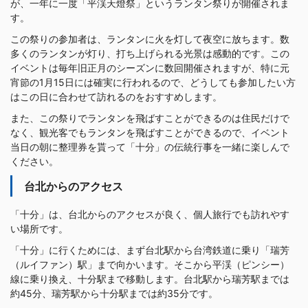
が、一年に一度「平渓天燈祭」というランタン祭りが開催されま
す。
この祭りの参加者は、ランタンに火を灯して夜空に放ちます。数
多くのランタンが灯り、打ち上げられる光景は感動的です。この
イベントは毎年旧正月のシーズンに数回開催されますが、特に元
宵節の1月15日には確実に行われるので、どうしても参加したい方
はこの日に合わせて訪れるのをおすすめします。
また、この祭りでランタンを飛ばすことができるのは住民だけで
なく、観光客でもランタンを飛ばすことができるので、イベント
当日の朝に整理券を貰って「十分」の伝統行事を一緒に楽しんで
ください。
台北からのアクセス
「十分」は、台北からのアクセスが良く、個人旅行でも訪れやす
い場所です。
「十分」に行くためには、まず台北駅から台湾鉄道に乗り「瑞芳
（ルイファン）駅」まで向かいます。そこから平渓（ピンシー）
線に乗り換え、十分駅まで移動します。台北駅から瑞芳駅までは
約45分、瑞芳駅から十分駅までは約35分です。