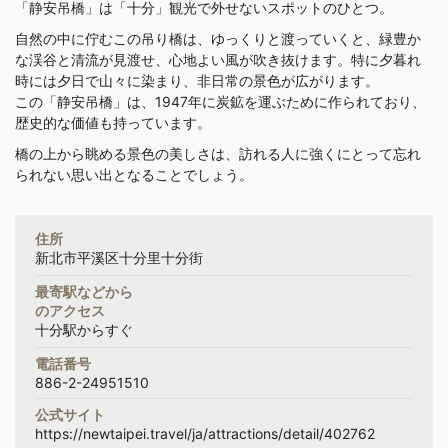
「静安吊橋」は「十分」観光で外せないスポットのひとつ。
自然の中に佇むこの吊り橋は、ゆっくりと渡っていくと、緑豊か
な渓谷と清流が見渡せ、心地よい風が吹き抜けます。特に夕暮れ
時には夕日で山々に染まり、非日常の景色が広がります。
この「静安吊橋」は、1947年に炭鉱を運ぶために作られており、
歴史的な価値も持っています。
橋の上から眺める景色の美しさは、訪れる人に強くにとって忘れ
られない思い出となることでしょう。
住所
新北市平溪区十分里十分街
最寄駅などから
のアクセス
十分駅からすぐ
電話番号
886-2-24951510
公式サイト
https://newtaipei.travel/ja/attractions/detail/402762