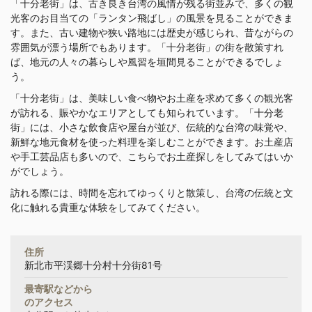
「十分老街」は、古き良き台湾の風情が残る街並みで、多くの観
光客のお目当ての「ランタン飛ばし」の風景を見ることができま
す。また、古い建物や狭い路地には歴史が感じられ、昔ながらの
雰囲気が漂う場所でもあります。「十分老街」の街を散策すれ
ば、地元の人々の暮らしや風習を垣間見ることができるでしょ
う。
「十分老街」は、美味しい食べ物やお土産を求めて多くの観光客
が訪れる、賑やかなエリアとしても知られています。「十分老
街」には、小さな飲食店や屋台が並び、伝統的な台湾の味覚や、
新鮮な地元食材を使った料理を楽しむことができます。お土産店
や手工芸品店も多いので、こちらでお土産探しをしてみてはいか
がでしょう。
訪れる際には、時間を忘れてゆっくりと散策し、台湾の伝統と文
化に触れる貴重な体験をしてみてください。
住所
新北市平渓郷十分村十分街81号
最寄駅などから
のアクセス