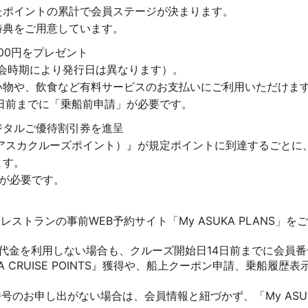
たポイントの累計で会員ステージが決まります。
特典をご用意しています。
00円をプレゼント
会時期により発行日は異なります）。
い物や、飲食など有料サービスのお支払いにご利用いただけま
日前までに「乗船前申請」が必要です。
ジタルご優待割引券を進呈
INTS（アスカクルーズポイント）』が規定ポイントに到達するご
ます。
が必要です。
ストランの事前WEB予約サイト「My ASUKA PLANS」
引旅行代金を利用しない場合も、クルーズ開始日14日前までに会員
CRUISE POINTS』獲得や、船上クーポン申請、乗船履歴表示な
号のお申し出がない場合は、会員情報と紐づかず、「My ASUK