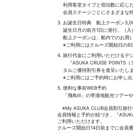
利用客室タイプと宿泊数に応じ
会員ステージごとにさまざまな
お誕生日特典 船上クーポン3,0
誕生日月の前月1日に発行。（入
船上クーポンは、船内でのお買
※ご利用にはクルーズ開始日の8
旅行代金にご利用いただけるデ
『ASUKA CRUISE PO
タルご優待割引券を進呈いたし
※ご利用にはご予約時にお申し出
便利な事前WEB予約
「飛鳥Ⅲ」の寄港地観光ツアーやレ
※My ASUKA CLUB会員割
会員情報と予約が紐づき、『ASUKA 
ご利用いただけます。
クルーズ開始日14日前までに会員番