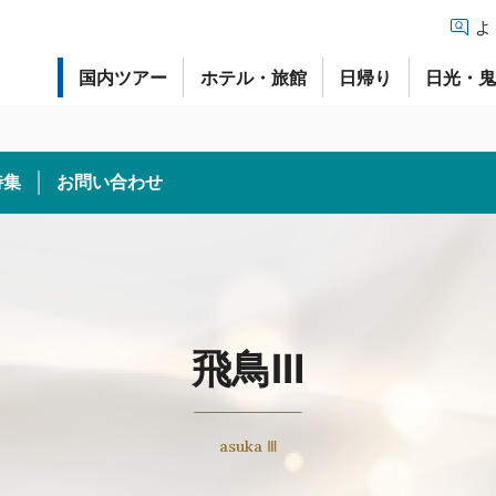
よ
国内ツアー
ホテル・旅館
日帰り
日光・
特集
お問い合わせ
飛鳥Ⅲ
asuka Ⅲ