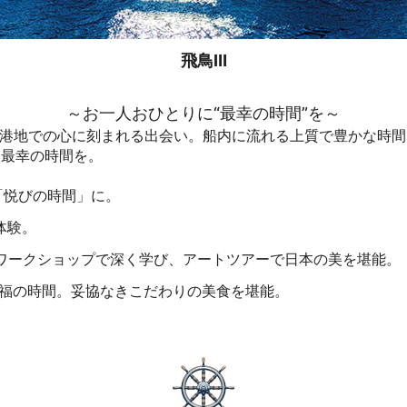
飛鳥Ⅲ
～お一人おひとりに“最幸の時間”を～
寄港地での心に刻まれる出会い。船内に流れる上質で豊かな時間
い最幸の時間を。
「悦びの時間」に。
体験。
・ワークショップで深く学び、アートツアーで日本の美を堪能。
至福の時間。妥協なきこだわりの美食を堪能。