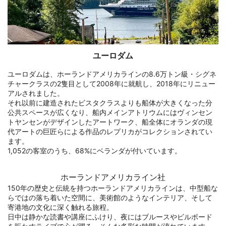
ユーロダム
ユーロダムは、ホーランドアメリカラインの8.6万トン級・シグネ
チャークラスの2隻目として2008年に就航し、2018年にリニュー
アルされました。
それ以前に建造されたビスタクラスよりも船体が大きくなった分
公共スペースが広くなり、船内メインアトリウムにはヴィンセン
トヤンセンがデザインしたアートワーク、船全体にオランダの現
代アートの巨匠らによる作品のレプリカがコレクションされてい
ます。
1,052の客室のうち、68%にベランダが付いています。
ホーランドアメリカライン社
150年の歴史と伝統を持つホーランドアメリカラインは、中型船な
らではの落ち着いた空間に、美術館のようなインテリア、そして
寄港地の文化に深く触れる旅程。
日中は静かな読書や講座にふけり、夜にはブルースやビルボード