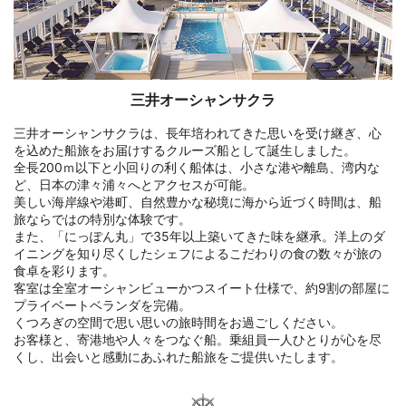
三井オーシャンサクラ
三井オーシャンサクラは、長年培われてきた思いを受け継ぎ、心
を込めた船旅をお届けするクルーズ船として誕生しました。
全長200ｍ以下と小回りの利く船体は、小さな港や離島、湾内な
ど、日本の津々浦々へとアクセスが可能。
美しい海岸線や港町、自然豊かな秘境に海から近づく時間は、船
旅ならではの特別な体験です。
また、「にっぽん丸」で35年以上築いてきた味を継承。洋上のダ
イニングを知り尽くしたシェフによるこだわりの食の数々が旅の
食卓を彩ります。
客室は全室オーシャンビューかつスイート仕様で、約9割の部屋に
プライベートベランダを完備。
くつろぎの空間で思い思いの旅時間をお過ごしください。
お客様と、寄港地や人々をつなぐ船。乗組員一人ひとりが心を尽
くし、出会いと感動にあふれた船旅をご提供いたします。