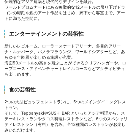
伝統的なアジア建築と現代的なデザインを融合。
ワールドプロムナードにある象徴的な12メートルの吊り下げドラ
ゴンの彫刻や鯉のアート作品をはじめ、廊下から客室まで、アー
トに満ちた空間に。
エンターテインメントの芸術性
新しいレゴルーム、ローラースケートアリーナ、多目的アリー
ナ・ルナパーク、パノラマラウンジ、ワールドシアターなど、あ
らゆる年齢層が楽しめる施設が充実。
海面50メートルの高さを飛ぶことができるクリフハンガーや、ロ
ープコース・アドベンチャートレイルコースなどアクティビティ
も楽しめます。
食の芸術性
2つの大型ビュッフェレストランに、5つのメインダイニングレス
トラン。
そして、TeppanyakiやSUSHI BAR といったアジア料理から、ス
テーキレストランやタコス料理レストランなど、6つのスペシャリ
ティレストラン（有料）を含み、全13種類のレストランがお楽し
みいただけます。