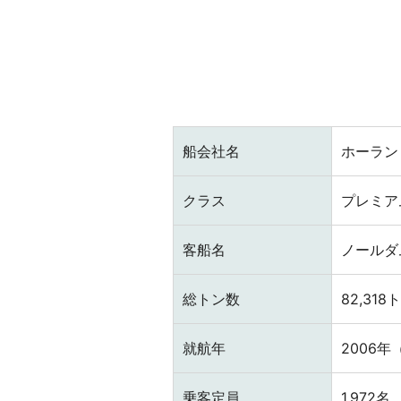
船会社名
ホーラン
クラス
プレミア
客船名
ノールダ
総トン数
82,318
就航年
2006年
乗客定員
1,972名