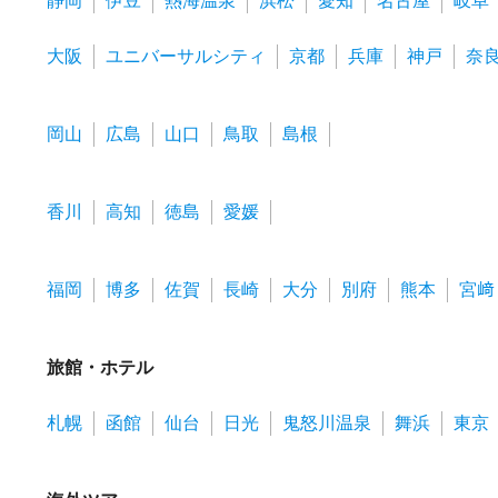
静岡
伊豆
熱海温泉
浜松
愛知
名古屋
岐阜
大阪
ユニバーサルシティ
京都
兵庫
神戸
奈
岡山
広島
山口
鳥取
島根
香川
高知
徳島
愛媛
福岡
博多
佐賀
長崎
大分
別府
熊本
宮﨑
旅館・ホテル
札幌
函館
仙台
日光
鬼怒川温泉
舞浜
東京