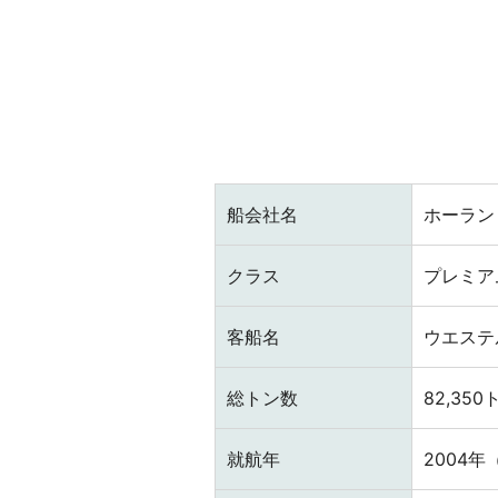
船会社名
ホーラン
クラス
プレミア
客船名
ウエステ
総トン数
82,350
就航年
2004年