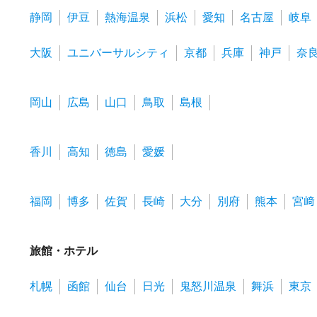
静岡
伊豆
熱海温泉
浜松
愛知
名古屋
岐阜
大阪
ユニバーサルシティ
京都
兵庫
神戸
奈
岡山
広島
山口
鳥取
島根
香川
高知
徳島
愛媛
福岡
博多
佐賀
長崎
大分
別府
熊本
宮﨑
旅館・ホテル
札幌
函館
仙台
日光
鬼怒川温泉
舞浜
東京