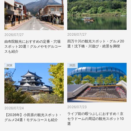
2026/07/27
2026/07/27
四万十川の観光スポット・グルメ20
由布院観光におすすめの定番・穴場
選！沈下橋・川遊び・絶景を満喫
スポット20選！グルメやモデルコー
スも紹介
関東
関西
2026/07/23
2026/07/24
ライブ前の暇つぶしにおすすめ！京
【2026年】小田原の観光スポット・
セラドームの周辺の観光スポット10
グルメ24選！モデルコースも紹介
選