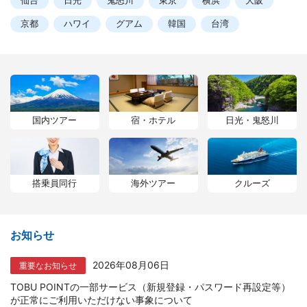
仙台
日光
鬼怒川
東京
横浜
大阪
京都
ハワイ
グアム
韓国
台湾
国内ツアー
宿・ホテル
日光・鬼怒川
搭乗員同行
海外ツアー
クルーズ
お知らせ
2026年08月06日
重要なお知らせ
TOBU POINTの一部サービス（新規登録・パスワード再設定等）
が正常にご利用いただけない事象について