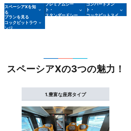
プレミアムシー
コンパートメン
スペーシアXを知
ト・
ト・
る
スタンダードシー
コックピットスイ
プランを見る
ト
ート
コックピットラウ
ンジ
スペーシアXの3つの魅力！
1.豊富な座席タイプ