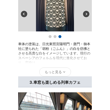
車体の塗装は、日光東照宮陽明門・唐門・御本
社に塗られた「胡粉（ごふん）」の白を彷彿と
させる高貴な白をイメージしています。現行の
スペーシアのフォルムを現代に進化させてお
り、窓枠は
もっと見る
3.車窓も楽しめる列車カフェ