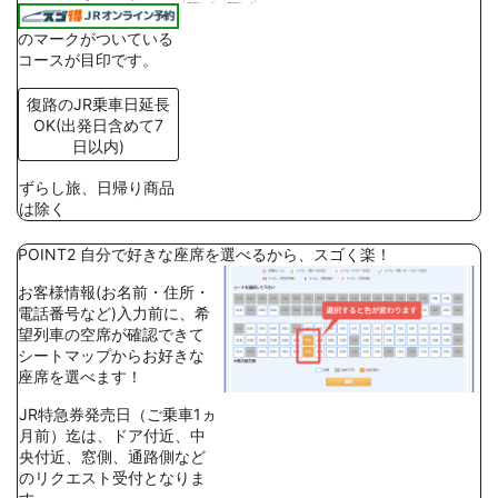
のマークがついている
コースが目印です。
復路のJR乗車日延長
OK(出発日含めて7
日以内)
ずらし旅、日帰り商品
は除く
POINT2
自分で好きな座席を選べるから、スゴく楽！
お客様情報(お名前・住所・
電話番号など)入力前に、希
望列車の空席が確認できて
シートマップからお好きな
座席を選べます！
JR特急券発売日（ご乗車1ヵ
月前）迄は、ドア付近、中
央付近、窓側、通路側など
のリクエスト受付となりま