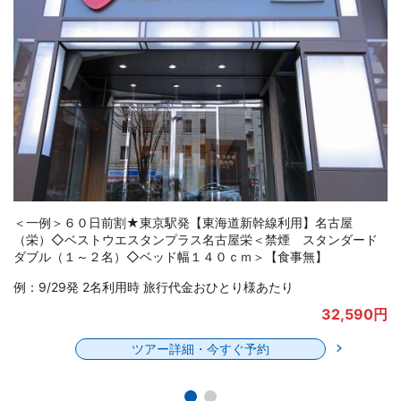
＜一例＞６０日前割★東京駅発【東海道新幹線利用】名古屋
（栄）◇ｔｈｅｂ名古屋＜禁煙 ダブル（２名）◇ベッド幅１４
０ｃｍ＞【食事無】栄駅１３出口より徒歩約３分
例：9/29発 2名利用時 旅行代金おひとり様あたり
27,450円
ツアー詳細・今すぐ予約