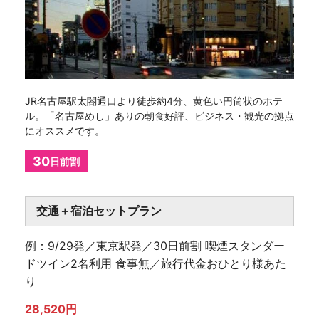
JR名古屋駅太閤通口より徒歩約4分、黄色い円筒状のホテ
ル。「名古屋めし」ありの朝食好評、ビジネス・観光の拠点
にオススメです。
30
日前割
交通＋宿泊セットプラン
例：9/29発／東京駅発／30日前割 喫煙スタンダー
ドツイン2名利用 食事無／旅行代金おひとり様あた
り
28,520円