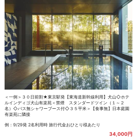
＜一例＞東京駅発【東海道新幹線利用】伊良湖◇伊良湖オーシャ
ンリゾート＜禁煙 プレミアツイン◇オーシャンビュー＞夕食＝
ビュッフェ【夕朝食付】目の前に海が広がるインフィニティ大浴
場あり
例：9/29発 2名利用時 旅行代金おひとり様あたり
30,500円