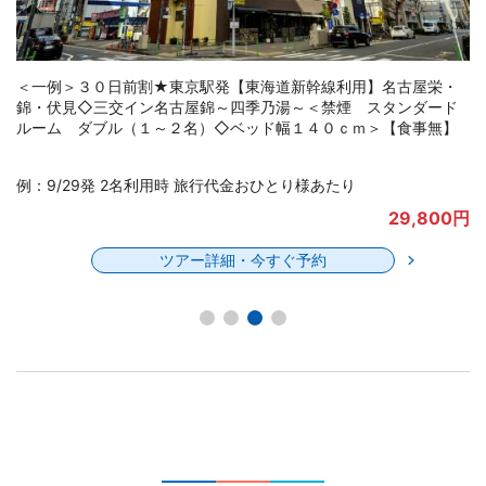
＜一例＞６０日前割★東京駅発【東海道新幹線利用】名古屋
（栄）◇ベストウエスタンプラス名古屋栄＜禁煙 スタンダード
ダブル（１～２名）◇ベッド幅１４０ｃｍ＞【食事無】
例：9/29発 2名利用時 旅行代金おひとり様あたり
円
32,590円
ツアー詳細・今すぐ予約