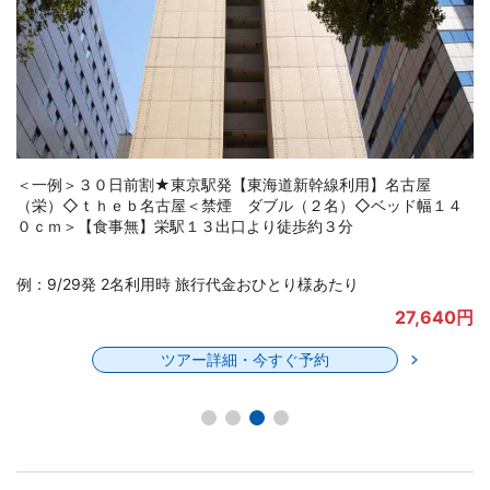
＜一例＞３０日前割★東京駅発【東海道新幹線利用】名古屋栄・
錦・伏見◇三交イン名古屋錦～四季乃湯～＜禁煙 スタンダード
ルーム ダブル（１～２名）◇ベッド幅１４０ｃｍ＞【食事無】
例：9/29発 2名利用時 旅行代金おひとり様あたり
円
29,800円
ツアー詳細・今すぐ予約