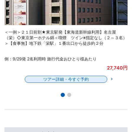
＜一例＞２１日前割★東京駅発【東海道新幹線利用】名古屋駅周
辺◇ザ・サイプレスメルキュールホテル名古屋＜禁煙 スタンダ
ードルームダブル◇ベッド幅１４０ｃｍ＞★チェックアウト１３
時【食事無】
例：9/29発 2名利用時 旅行代金おひとり様あたり
円
39,900円
ツアー詳細・今すぐ予約