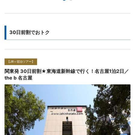
30日前割でおトク
【JR＋宿泊ツアー】
関東発 30日前割★東海道新幹線で行く！名古屋1泊2日／
三交イン名古屋錦～四季乃湯～