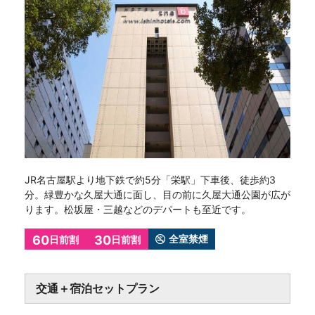
JR名古屋駅より地下鉄で約5分「栄駅」下車後、徒歩約3
分。緑豊かな久屋大通に面し、目の前に久屋大通公園が広が
ります。松坂屋・三越などのデパートも至近です。
60
30
全室禁煙
日前割
日前割
交通＋宿泊セットプラン