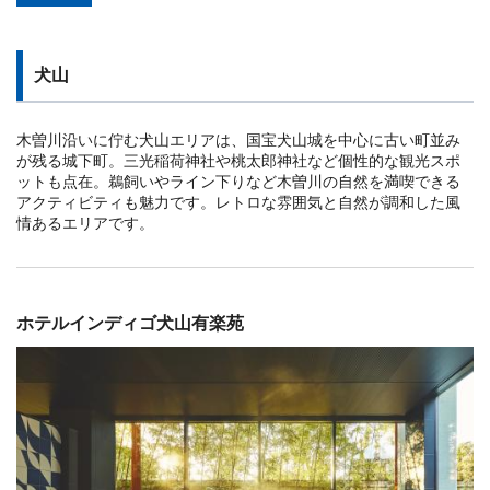
犬山
木曽川沿いに佇む犬山エリアは、国宝犬山城を中心に古い町並み
が残る城下町。三光稲荷神社や桃太郎神社など個性的な観光スポ
ットも点在。鵜飼いやライン下りなど木曽川の自然を満喫できる
アクティビティも魅力です。レトロな雰囲気と自然が調和した風
情あるエリアです。
ホテルインディゴ犬山有楽苑