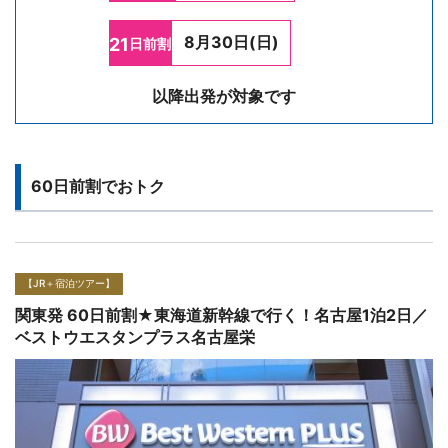
8月30日(日)
21
日前割
以降出発が対象です
60日前割でおトク
【JR＋宿泊ツアー】
関東発 60日前割★東海道新幹線で行く！名古屋1泊2日／
the b 名古屋