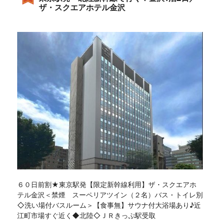
ザ・スクエアホテル金沢
６０日前割★東京駅発【限定新幹線利用】ザ・スクエアホ
テル金沢＜禁煙 スーペリアツイン（２名）バス・トイレ別
◇洗い場付バスルーム＞【食事無】サウナ付大浴場あり♪近
江町市場すぐ近く◆北陸◇ＪＲきっぷ駅受取