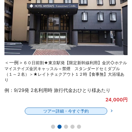
＜一例＞
６０日前割★東京駅発【限定新幹線利用】ホテルマイス
テイズプレミア金沢＜禁煙 スーペリアツイン（２名）３３平米
＞★レイトチェックアウト１２時【食事無】ＪＲ金沢駅より徒歩
約５分
例：9/29発 2名利用時 旅行代金おひとり様あたり
24,700円
ツアー詳細・今すぐ予約