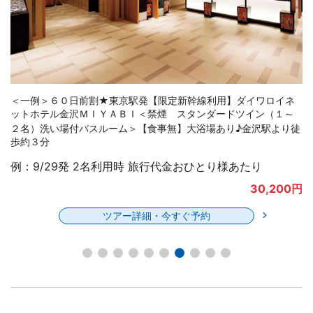
＜一例＞６０日前割★東京駅発【限定新幹線利用】ザ・スクエア
ホテル金沢＜禁煙 スーペリアツイン（２名）バス・トイレ別◇
洗い場付バスルーム＞【食事無】サウナ付大浴場あり♪近江町市場
すぐ近く
例：9/29発 2名利用時 旅行代金おひとり様あたり
27,300円
ツアー詳細・今すぐ予約