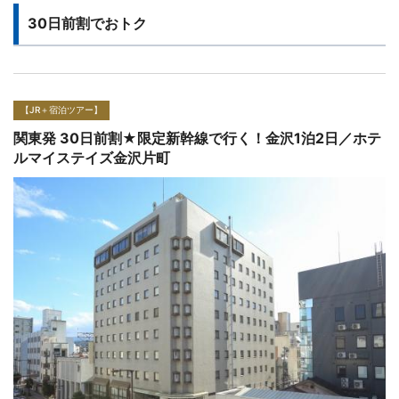
30日前割でおトク
【JR＋宿泊ツアー】
関東発 30日前割★限定新幹線で行く！金沢1泊2日／ホテ
ルマイステイズプレミア金沢