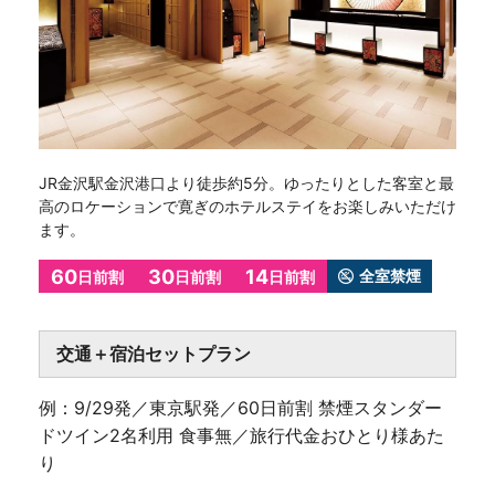
JR金沢駅金沢港口より徒歩約5分。ゆったりとした客室と最
高のロケーションで寛ぎのホテルステイをお楽しみいただけ
ます。
60
30
14
全室禁煙
日前割
日前割
日前割
交通＋宿泊セットプラン
例：9/29発／東京駅発／60日前割 禁煙スタンダー
ドツイン2名利用 食事無／旅行代金おひとり様あた
り