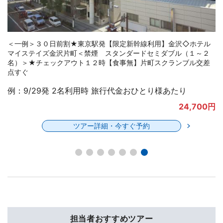
＜一例＞３０日前割★東京駅発【限定新幹線利用】ホテルマイス
テイズプレミア金沢＜禁煙 スーペリアツイン（２名）３３平米
＞★レイトチェックアウト１２時【食事無】ＪＲ金沢駅より徒歩
約５分
例：9/29発 2名利用時 旅行代金おひとり様あたり
25,700円
ツアー詳細・今すぐ予約
担当者おすすめツアー