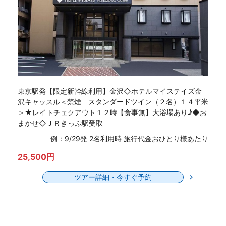
東京駅発【限定新幹線利用】金沢◇ホテルマイステイズ金
沢キャッスル＜禁煙 スタンダードツイン（２名）１４平米
＞★レイトチェクアウト１２時【食事無】大浴場あり♪◆お
まかせ◇ＪＲきっぷ駅受取
例：9/29発 2名利用時 旅行代金おひとり様あたり
25,500円
ツアー詳細・今すぐ予約