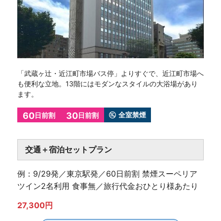
「武蔵ヶ辻・近江町市場バス停」よりすぐで、近江町市場へ
も便利な立地。13階にはモダンなスタイルの大浴場があり
ます。
60
30
全室禁煙
日前割
日前割
交通＋宿泊セットプラン
例：9/29発／東京駅発／60日前割 禁煙スーペリア
ツイン2名利用 食事無／旅行代金おひとり様あたり
27,300円