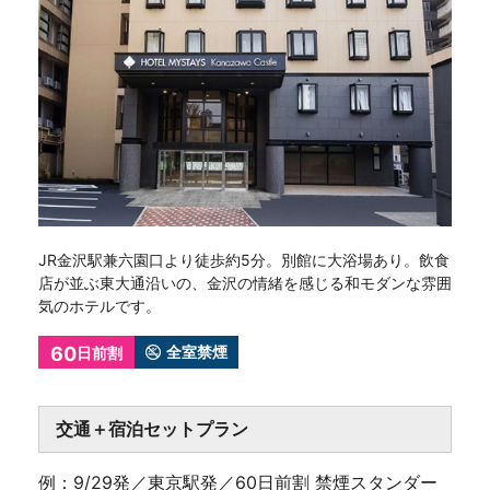
JR金沢駅兼六園口より徒歩約5分。別館に大浴場あり。飲食
店が並ぶ東大通沿いの、金沢の情緒を感じる和モダンな雰囲
気のホテルです。
60
全室禁煙
日前割
交通＋宿泊セットプラン
例：9/29発／東京駅発／60日前割 禁煙スタンダー