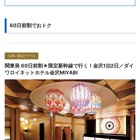
60日前割でおトク
【JR＋宿泊ツアー】
関東発 60日前割★限定新幹線で行く！金沢1泊2日／ザ・
スクエアホテル金沢