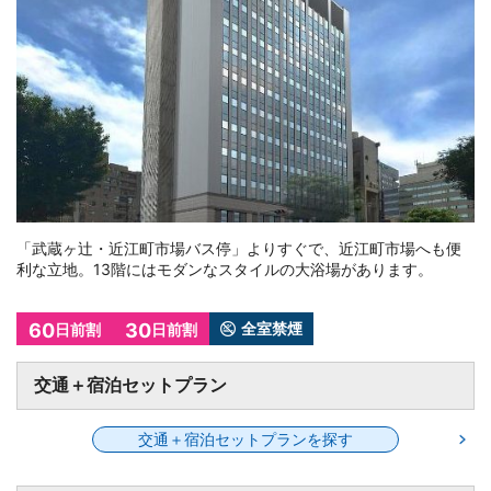
「南町・尾山神社停留所」下車後、徒歩約2分。最上階にパノラミ
ックな眺めが広がる展望大浴場がございます。宿泊の方はご利用
無料いただけます。
60
全室禁煙
日前割
交通＋宿泊セットプラン
交通＋宿泊セットプランを探す