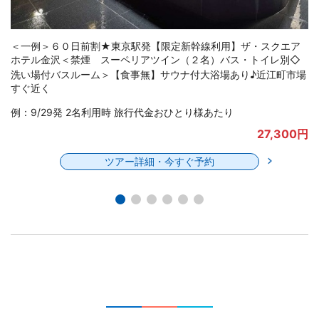
＜一例＞６０日前割★東京駅発【限定新幹線利用】金沢◇ホテル
マイステイズ金沢キャッスル＜禁煙 スタンダードセミダブル
（１～２名）＞★レイトチェクアウト１２時【食事無】大浴場あ
り
例：9/29発 2名利用時 旅行代金おひとり様あたり
24,000円
ツアー詳細・今すぐ予約