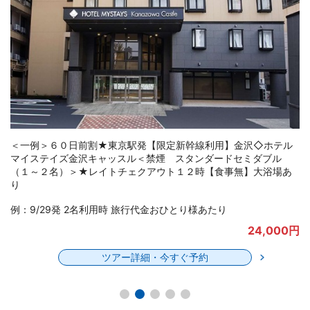
＜一例＞６０日前割★東京駅発【限定新幹線利用】ホテルマイス
テイズプレミア金沢＜禁煙 スーペリアツイン（２名）３３平米
＞★レイトチェックアウト１２時【食事無】ＪＲ金沢駅より徒歩
約５分
例：9/29発 2名利用時 旅行代金おひとり様あたり
24,700円
ツアー詳細・今すぐ予約