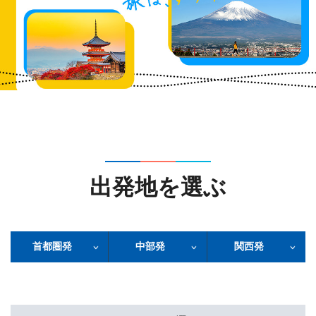
出発地を選ぶ
首都圏発
中部発
関西発