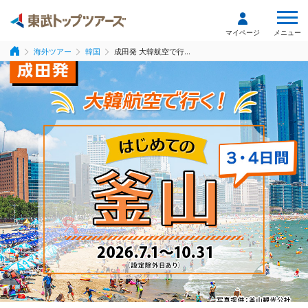
メニュー
マイページ
海外ツアー
韓国
成田発 大韓航空で行...