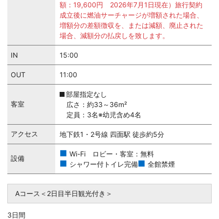
額：19,600円 2026年7月1日現在）旅行契約
成立後に燃油サーチャージが増額された場合、
増額分の差額徴収を、または減額、廃止された
場合、減額分の払戻しを致します。
IN
15:00
OUT
11:00
部屋指定なし
客室
広さ：約33～36m²
定員：3名※幼児含め4名
アクセス
地下鉄1・2号線 四面駅 徒歩約5分
Wi-Fi ロビー・客室：無料
設備
シャワー付トイレ完備
全館禁煙
Aコース＜2日目半日観光付き＞
3日間