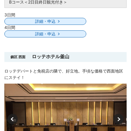
Bコース＜2日目終日観光付き＞
3日間
詳細・申込
4日間
詳細・申込
ロッテホテル釜山
鎮区 西面
ロッテデパートと免税店の隣で、好立地。手頃な価格で西面地区
にステイ！