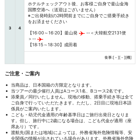
ホテルチェックアウト後、お客様ご自身で釜山金海
国際空港へ（送迎はございません）
※ご出発時刻の2時間前までにご自身でご搭乗手続き
をお済ませください
3
4
【16:00～16:20】釜山発
--＜大韓航空2131便
＞--
【18:15～18:30】成田着
食事:[－][－][機]
ご注意・ご案内
当商品は、日本国籍の方限定となります。
当ツアーの最少催行人員はAコース1名、Bコース2名です。
添乗員／同行いたしません。現地の移動、搭乗手続き等は全て
ご自身で行っていただたきます。ただし、2日目に現地日本語
係員がご案内いたします。
こども・幼児代金適用の年齢基準日はご旅行出発日となりま
す。但し、旅行中に2歳になる場合は、こども代金が適用（座
席あり）です。
渡航先(国または地域)によっては、外務省海外危険情報等、安
全関係の情報が出されている場合があります。外務省海外危険