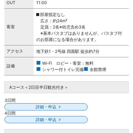
OUT
11:00
部屋指定なし
広さ：約24m²
客室
定員：2名※幼児含め3名
※基本バスタブはありませんが、バスタブ付
のお部屋になる場合があります。
アクセス
地下鉄1・2号線 四面駅 徒歩約7分
Wi-Fi ロビー・客室：無料
設備
シャワー付トイレ完備
全館禁煙
Aコース＜2日目半日観光付き＞
3日間
詳細・申込
4日間
詳細・申込