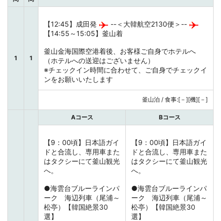
【12:45】成田発
--＜大韓航空2130便＞--
【14:55～15:05】釜山着
釜山金海国際空港着後、お客様ご自身でホテルへ
1
1
（ホテルへの送迎はございません）
※チェックイン時間に合わせて、ご自身でチェックイ
ンをお願いいたします
釜山泊 / 食事:[－][機][－]
Aコース
Bコース
【9：00頃】日本語ガイ
【9：00頃】日本語ガイ
ドと合流し、専用車また
ドと合流し、専用車また
はタクシーにて釜山観光
はタクシーにて釜山観光
へ。
へ。
●海雲台ブルーラインパ
●海雲台ブルーラインパ
ーク 海辺列車（尾浦～
ーク 海辺列車（尾浦～
松亭）【韓国絶景30
松亭）【韓国絶景30
選】
選】