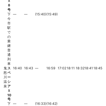
Ｘ
８
号
下
―
―
(15:40)
(15:49)
今
市
駅
で
の
乗
継
普
通
列
車
鬼
ス
16:40
16:43
―
16:59
17:02
18:11
18:32
18:41
18:45
怒
ペ
川
ー
温
シ
泉
ア
Ｘ
10
号
下
―
―
(16:33)
(16:42)