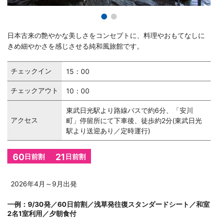
日本古来の艶やかな美しさをコンセプトに、料理やおもてなしに
きめ細やかさを感じさせる純和風旅館です。
チェックイン
15：00
チェックアウト
10：00
東武日光駅より路線バスで約6分、「安川
アクセス
町」停留所にて下車後、徒歩約2分(東武日光
駅より送迎あり／定時運行)
60
21
日前割
日前割
2026年4月～9月出発
一例：9/30発／60日前割／浅草発往復スタンダードシート／和室
2名1室利用／夕朝食付