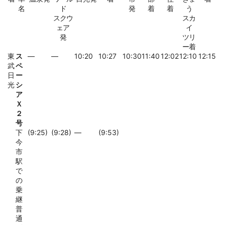
名
ド
発
着
着
う
スクウ
スカ
ェア
イ
発
ツリ
ー着
東
ス
―
―
10:20
10:27
10:30
11:40
12:02
12:10
12:15
武
ペ
日
ー
光
シ
ア
Ｘ
２
号
下
(9:25)
(9:28)
―
(9:53)
今
市
駅
で
の
乗
継
普
通