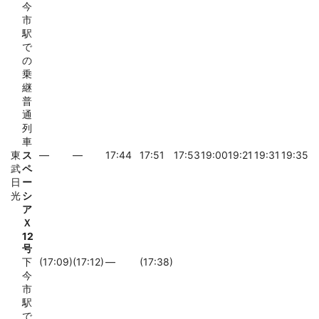
今
市
駅
で
の
乗
継
普
通
列
車
東
ス
―
―
17:44
17:51
17:53
19:00
19:21
19:31
19:35
武
ペ
日
ー
光
シ
ア
Ｘ
12
号
下
(17:09)
(17:12)
―
(17:38)
今
市
駅
で