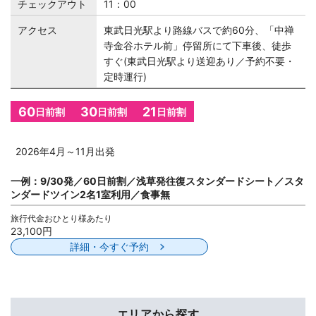
チェックアウト
11：00
アクセス
東武日光駅より路線バスで約60分、「中禅
寺金谷ホテル前」停留所にて下車後、徒歩
すぐ(東武日光駅より送迎あり／予約不要・
定時運行)
60
30
21
日前割
日前割
日前割
2026年4月～11月出発
一例：9/30発／60日前割／浅草発往復スタンダードシート／スタ
ンダードツイン2名1室利用／食事無
旅行代金おひとり様あたり
23,100円
詳細・今すぐ予約
エリアから探す