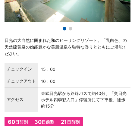
日光の大自然に囲まれた和のヒーリングリゾート。「乳白色」の
天然硫黄泉の効能豊かな美肌温泉を独特な香りとともにご堪能く
ださい。
チェックイン
15：00
チェックアウト
10：00
東武日光駅から路線バスで約40分、「奥日光
アクセス
ホテル四季彩入口」停留所にて下車後、徒歩
約15分
60
30
21
日前割
日前割
日前割