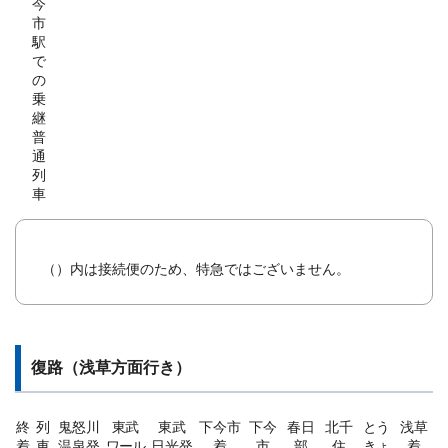
今
市
駅
で
の
乗
継
普
通
列
車
（）内は接続便のため、特急ではございません。
復路（浅草方面行き）
終
列
鬼怒川
東武
東武
下今市
下今
春日
北千
とう
浅草
着
車
温泉発
ワール
日光発
着
市
部
住
きょ
着