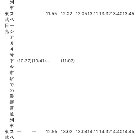
列
車
東
ス
―
―
11:55
12:02
12:05
13:11
13:32
13:40
13:45
武
ペ
日
ー
光
シ
ア
Ｘ
４
号
下
(10:37)
(10:41)
―
(11:02)
今
市
駅
で
の
乗
継
普
通
列
車
東
ス
―
―
12:55
13:02
13:04
14:11
14:32
14:40
14:45
武
ペ