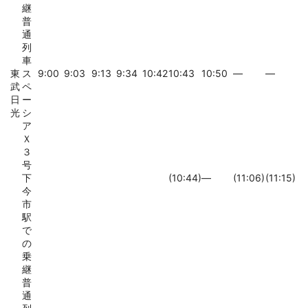
継
普
通
列
車
東
ス
9:00
9:03
9:13
9:34
10:42
10:43
10:50
―
―
武
ペ
日
ー
光
シ
ア
Ｘ
３
号
下
(10:44)
―
(11:06)
(11:15)
今
市
駅
で
の
乗
継
普
通