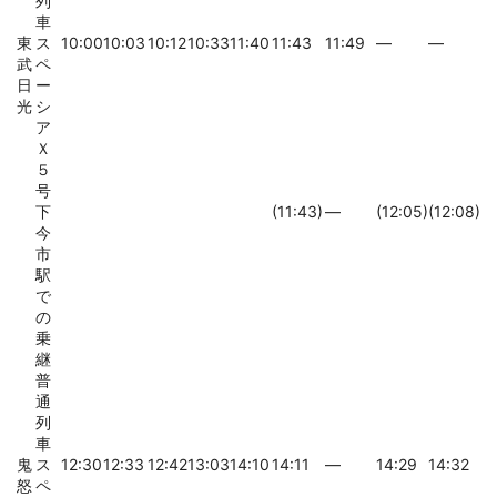
列
車
東
ス
10:00
10:03
10:12
10:33
11:40
11:43
11:49
―
―
武
ペ
日
ー
光
シ
ア
Ｘ
５
号
下
(11:43)
―
(12:05)
(12:08)
今
市
駅
で
の
乗
継
普
通
列
車
鬼
ス
12:30
12:33
12:42
13:03
14:10
14:11
―
14:29
14:32
怒
ペ