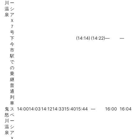
川
ー
温
シ
泉
ア
Ｘ
７
号
下
(14:14)
(14:22)
―
―
今
市
駅
で
の
乗
継
普
通
列
車
鬼
ス
14:00
14:03
14:12
14:33
15:40
15:44
―
16:00
16:04
怒
ペ
川
ー
温
シ
泉
ア
Ｘ