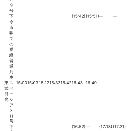
９
号
下
(15:42)
(15:51)
―
―
今
市
駅
で
の
乗
継
普
通
列
車
東
ス
15:00
15:03
15:12
15:33
16:42
16:43
16:49
―
―
武
ペ
日
ー
光
シ
ア
Ｘ
11
号
下
(16:52)
―
(17:18)
(17:21)