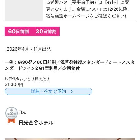
る送迎バス（要事前予約）は【有料】に変
更となります。金額については12/26以降、
宿泊施設ホームページをご確認ください)
60
30
日前割
日前割
2026年4月～11月出発
一例：9/30発／60日前割／浅草発往復スタンダードシート／スタ
ンダードツイン2名1室利用／夕朝食付
旅行代金おひとり様あたり
31,300円
詳細・今すぐ予約
日光
日光金谷ホテル