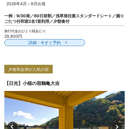
2026年4月～9月出発
一例：9/30発／60日前割／浅草発往復スタンダードシート／掘り
ごたつ付和室2名1室利用／夕朝食付
旅行代金おひとり様あたり
29,800円
詳細・今すぐ予約
夕食和会席が人気の宿
【日光】小槌の宿鶴亀大吉