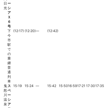
日
ー
光
シ
ア
Ｘ
６
号
下
(12:17)
(12:20)
―
(12:42)
今
市
駅
で
の
乗
継
普
通
列
車
鬼
ス
15:19
15:24
―
15:42
15:50
16:59
17:21
17:30
17:35
怒
ペ
川
ー
温
シ
泉
ア