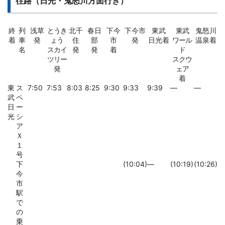
往路（日光・鬼怒川方面行き）
終
列
浅草
とうき
北千
春日
下今
下今市
東武
東武
鬼怒川
着
車
発
ょう
住
部
市
発
日光着
ワール
温泉着
名
スカイ
発
発
着
ド
ツリー
スクウ
発
ェア
着
東
ス
7:50
7:53
8:03
8:25
9:30
9:33
9:39
―
―
武
ペ
日
ー
光
シ
ア
Ｘ
１
号
下
(10:04)
―
(10:19)
(10:26)
今
市
駅
で
の
乗