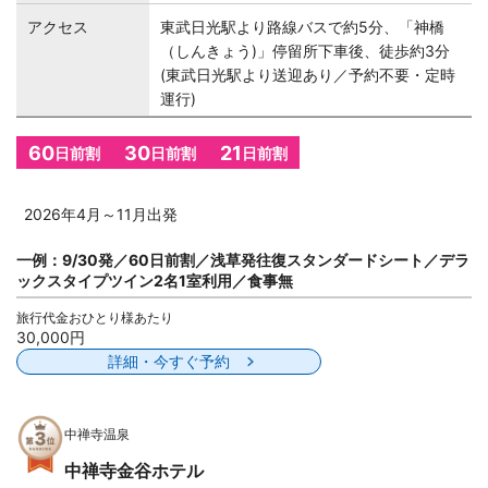
アクセス
東武日光駅より路線バスで約5分、「神橋
（しんきょう)」停留所下車後、徒歩約3分
(東武日光駅より送迎あり／予約不要・定時
運行)
60
30
21
日前割
日前割
日前割
2026年4月～11月出発
一例：9/30発／60日前割／浅草発往復スタンダードシート／デラ
ックスタイプツイン2名1室利用／食事無
旅行代金おひとり様あたり
30,000円
詳細・今すぐ予約
中禅寺温泉
中禅寺金谷ホテル