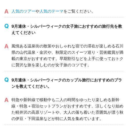
人気のツアー
や
人気のテーマ
をご覧ください。
9月連休・シルバーウィークの女子旅におすすめの旅行先を教
えてください
風情ある温泉街の散策やおしゃれな宿での滞在が楽しめる石川
県の山代温泉・金沢や、秋限定のスイーツ巡り・芸術鑑賞が満
載の東京がおすすめです。早期割引などを上手に使っておトク
に贅沢な旅を楽しむのが女子旅のコツです。
9月連休・シルバーウィークのカップル旅行におすすめのプラ
ンを教えてください。
特急や新幹線で移動中も二人の時間をゆったり楽しめる新幹
線・特急＋宿泊セットプランがおすすめです。涼しくなり始め
た軽井沢の高原リゾートや、大人の落ち着いた雰囲気が漂う秋
の伊豆・下田温泉などが特に人気を集めています。