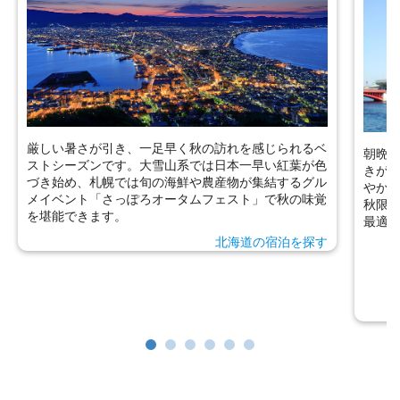
朝晩を中心に心地よい秋風が吹き始め、屋外での街歩
標高
きが快適になる季節です。都内の各庭園や公園では爽
る初
やかな陽気の中で散策が楽しめ、最新の商業施設での
た高
秋限定スイーツや、アート・演劇などの芸術巡りにも
スカ
最適です。
ます
東京のツアーを探す
東京の宿泊を探す
東京旅行・ツアー特集を見る