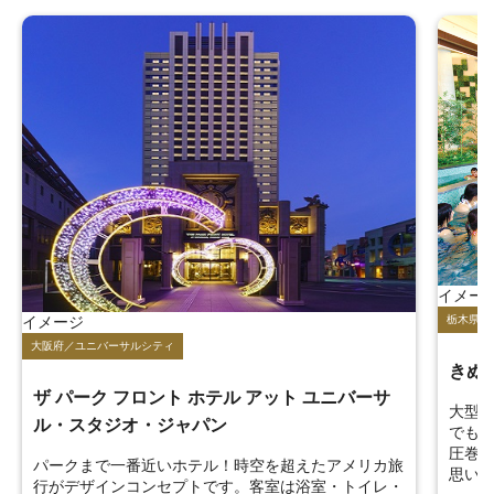
イメージ
イメー
栃木県／鬼怒川温泉
栃木県／
きぬ川ホテル三日月
TAO
大型の屋内スパ・プールが年中無休で楽しめ、雨の日
東武日
でもお子様の退屈知らず！夜のレーザー噴水ショーは
シブ
圧巻の迫力です。オールインクルーシブで秋の連休の
屋上
思い出作りを。
きま