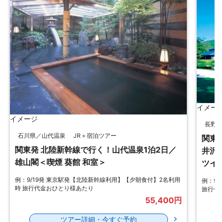
イメー
イメージ
静岡
長野県／軽井沢
JR＋宿泊ツアー
関東
関東発 北陸新幹線で行く！軽井沢1泊2日／軽
／下
井沢プリンスホテル ウエスト＜禁煙 ウエスト
ーペ
ツイン＞
例：9
例：9/19発東京駅発【北陸新幹線利用】【食事無】2名利用時
食付】
旅行代金おひとり様あたり
78,600円
ツアー詳細・今すぐ予約