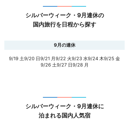
シルバーウィーク・9月連休の
国内旅行を日程から探す
9月の連休
9/19
土
9/20
日
9/21
月
9/22
火
9/23
水
9/24
木
9/25
金
9/26
土
9/27
日
9/28
月
シルバーウィーク・9月連休に
泊まれる国内人気宿