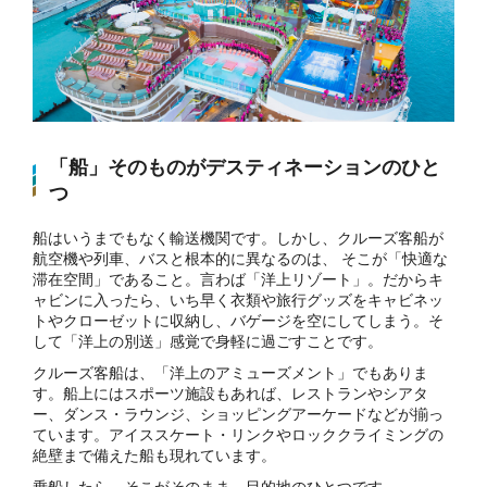
「船」そのものがデスティネーションのひと
つ
船はいうまでもなく輸送機関です。しかし、クルーズ客船が
航空機や列車、バスと根本的に異なるのは、 そこが「快適な
滞在空間」であること。言わば「洋上リゾート」。だからキ
ャビンに入ったら、いち早く衣類や旅行グッズをキャビネッ
トやクローゼットに収納し、バゲージを空にしてしまう。そ
して「洋上の別送」感覚で身軽に過ごすことです。
クルーズ客船は、「洋上のアミューズメント」でもありま
す。船上にはスポーツ施設もあれば、レストランやシアタ
ー、ダンス・ラウンジ、ショッピングアーケードなどが揃っ
ています。アイススケート・リンクやロッククライミングの
絶壁まで備えた船も現れています。
乗船したら、そこがそのまま、目的地のひとつです。