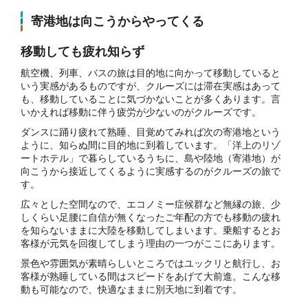
寄港地は向こうからやってくる
移動しても疲れ知らず
航空機、列車、バスの旅は目的地に向かって移動していると
いう実感があるものですが、クルーズには滞在実感はあって
も、移動していることに気づかないことが多くあります。言
いかえれば移動に伴う疲労が少ないのがクルーズです。
ダンスに踊り疲れて熟睡、目覚めてみれば次の寄港地という
ように、知らぬ間に目的地に到着しています。「洋上のリゾ
ートホテル」で暮らしているうちに、島や陸地（寄港地）が
向こうから接近してくるように実感するのがクルーズの旅で
す。
広々とした空間なので、エコノミー症候群など無縁の旅、少
しくらい足腰に自信が無くなったご年配の方でも移動の疲れ
を知らないままに大陸を移動してしまいます。乗船するとお
客様が元気を回復してしまう理由の一つがここにあります。
景色や雰囲気が素晴らしいところではユックリと航行し、お
客様が熟睡している間はスピードをあげて大前進。こんな移
動も可能なので、快適なままに別天地に到着です。