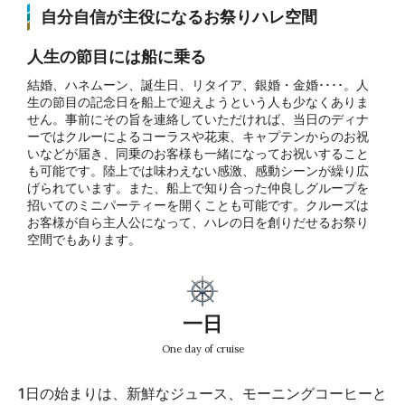
自分自信が主役になるお祭りハレ空間
人生の節目には船に乗る
結婚、ハネムーン、誕生日、リタイア、銀婚・金婚････。人
生の節目の記念日を船上で迎えようという人も少なくありま
せん。事前にその旨を連絡していただければ、当日のディナ
ーではクルーによるコーラスや花束、キャプテンからのお祝
いなどが届き、同乗のお客様も一緒になってお祝いすること
も可能です。陸上では味わえない感激、感動シーンが繰り広
げられています。また、船上で知り合った仲良しグループを
招いてのミニパーティーを開くことも可能です。クルーズは
お客様が自ら主人公になって、ハレの日を創りだせるお祭り
空間でもあります。
一日
One day of cruise
1日の始まりは、新鮮なジュース、モーニングコーヒーと