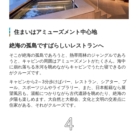
住まいはアミューズメント中心地
絶海の孤島ですばらしいレストランへ
そこが絶海の孤島であろうと、熱帯雨林のジャングルであろ
うと、キャビンの周囲はアミューズメントがたくさん。海中
に崩れ落ちる氷河を眺めながらキャビンでうたた寝できるの
がクルーズです。
キャビンから2～3分歩けばバー、レストラン、シアター、プ
ール、スポーツジムやライブラリー、また、日本船籍なら展
望風呂も。湯船につかりながら古代遺跡を眺めたり、絶海の
夕陽も楽しめます。大自然と大都会、文化と文明の交差点に
住家がある、それがクルーズです。