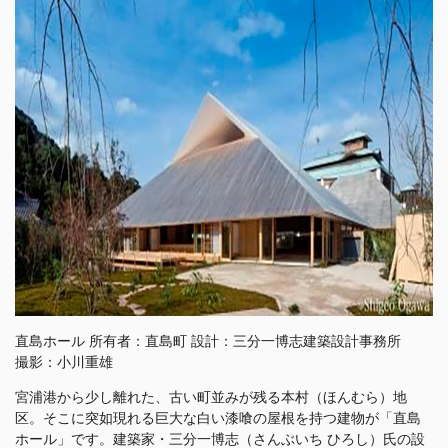
直島ホール 所有者：直島町 設計：三分一博志建築設計事務所
撮影：小川重雄
宮浦港から少し離れた、古い町並みが残る本村（ほんむら）地
区。そこに突如現れる巨大な白い漆喰の屋根を持つ建物が「直島
ホール」です。建築家・三分一博志（さんぶいち ひろし）氏の設