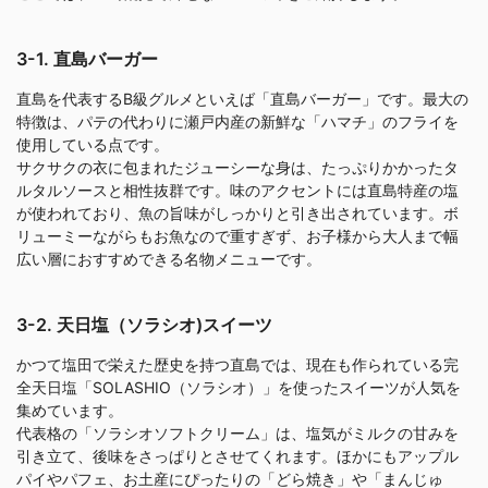
3-1. 直島バーガー
直島を代表するB級グルメといえば「直島バーガー」です。最大の
特徴は、パテの代わりに瀬戸内産の新鮮な「ハマチ」のフライを
使用している点です。
サクサクの衣に包まれたジューシーな身は、たっぷりかかったタ
ルタルソースと相性抜群です。味のアクセントには直島特産の塩
が使われており、魚の旨味がしっかりと引き出されています。ボ
リューミーながらもお魚なので重すぎず、お子様から大人まで幅
広い層におすすめできる名物メニューです。
3-2. 天日塩（ソラシオ)スイーツ
かつて塩田で栄えた歴史を持つ直島では、現在も作られている完
全天日塩「SOLASHIO（ソラシオ）」を使ったスイーツが人気を
集めています。
代表格の「ソラシオソフトクリーム」は、塩気がミルクの甘みを
引き立て、後味をさっぱりとさせてくれます。ほかにもアップル
パイやパフェ、お土産にぴったりの「どら焼き」や「まんじゅ