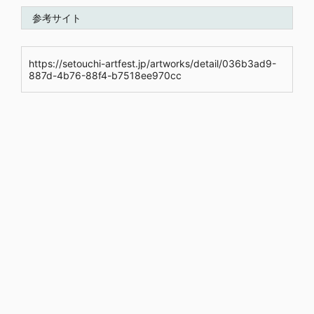
参考サイト
https://setouchi-artfest.jp/artworks/detail/036b3ad9-
887d-4b76-88f4-b7518ee970cc