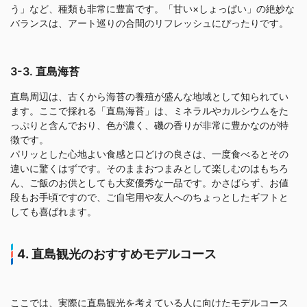
う」など、種類も非常に豊富です。「甘い×しょっぱい」の絶妙な
バランスは、アート巡りの合間のリフレッシュにぴったりです。
3-3. 直島海苔
直島周辺は、古くから海苔の養殖が盛んな地域として知られてい
ます。ここで採れる「直島海苔」は、ミネラルやカルシウムをた
っぷりと含んでおり、色が濃く、磯の香りが非常に豊かなのが特
徴です。
パリッとした心地よい食感と口どけの良さは、一度食べるとその
違いに驚くはずです。そのままおつまみとして楽しむのはもちろ
ん、ご飯のお供としても大変優秀な一品です。かさばらず、お値
段もお手頃ですので、ご自宅用や友人へのちょっとしたギフトと
しても喜ばれます。
4. 直島観光のおすすめモデルコース
ここでは、実際に直島観光を考えている人に向けたモデルコース