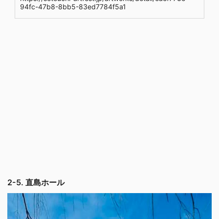
94fc-47b8-8bb5-83ed7784f5a1
2-5. 直島ホール