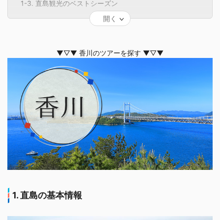
1-3. 直島観光のベストシーズン
2. 直島に行くならここ！おすすめ人気観光スポット5選
開く
2-1. 赤かぼちゃ「赤かぼちゃ」(2006年)
2-2. 直島パヴィリオン
2-3. 海の駅「なおしま」
▼▽▼ 香川のツアーを探す ▼▽▼
2-4. BUNRAKU PUPPET
2-5. 直島ホール
3. 直島でしか食べられないご当地グルメを紹介！
3-1. 直島バーガー
3-2. 天日塩（ソラシオ)スイーツ
3-3. 直島海苔
4. 直島観光のおすすめモデルコース
4-1. 半日・日帰りモデルコース
4-2. 1泊2日のモデルコース
4-3. 車なし・レンタサイクルのモデルコース
4-4. 子連れのモデルコース
5. 直島観光の際の注意点
1. 直島の基本情報
6. 直島に関するよくある質問
6-1. 直島は何時間あれば回れますか？
6-2. 直島に車で行くメリット・デメリットは？