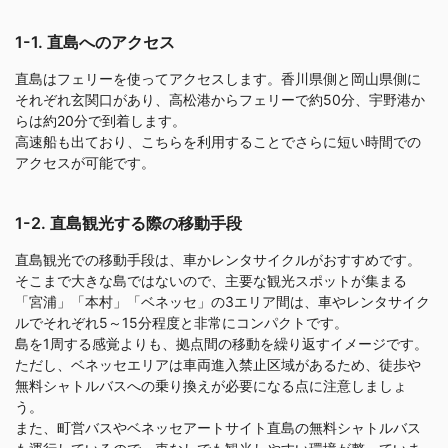
1-1. 直島へのアクセス
直島はフェリーを使ってアクセスします。香川県側と岡山県側に
それぞれ玄関口があり、高松港からフェリーで約50分、宇野港か
らは約20分で到着します。
高速船も出ており、こちらを利用することでさらに短い時間での
アクセスが可能です。
1-2. 直島観光する際の移動手段
直島観光での移動手段は、車かレンタサイクルがおすすめです。
そこまで大きな島ではないので、主要な観光スポットが集まる
「宮浦」「本村」「ベネッセ」の3エリア間は、車やレンタサイク
ルでそれぞれ5～15分程度と非常にコンパクトです。
島を1周する感覚よりも、拠点間の移動を繰り返すイメージです。
ただし、ベネッセエリアは車両進入禁止区域があるため、徒歩や
無料シャトルバスへの乗り換えが必要になる点に注意しましょ
う。
また、町営バスやベネッセアートサイト直島の無料シャトルバス