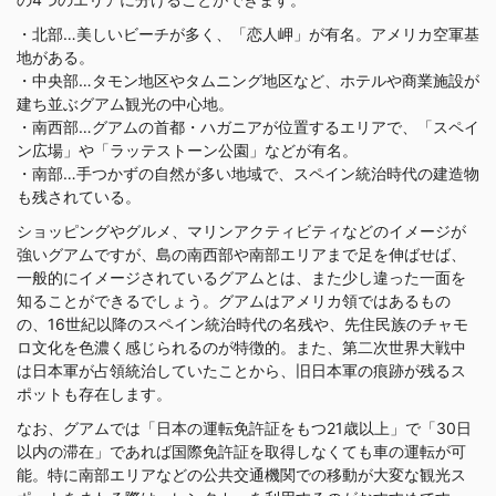
・北部…美しいビーチが多く、「恋人岬」が有名。アメリカ空軍基
地がある。
・中央部…タモン地区やタムニング地区など、ホテルや商業施設が
建ち並ぶグアム観光の中心地。
・南西部…グアムの首都・ハガニアが位置するエリアで、「スペイ
ン広場」や「ラッテストーン公園」などが有名。
・南部…手つかずの自然が多い地域で、スペイン統治時代の建造物
も残されている。
ショッピングやグルメ、マリンアクティビティなどのイメージが
強いグアムですが、島の南西部や南部エリアまで足を伸ばせば、
一般的にイメージされているグアムとは、また少し違った一面を
知ることができるでしょう。グアムはアメリカ領ではあるもの
の、16世紀以降のスペイン統治時代の名残や、先住民族のチャモ
ロ文化を色濃く感じられるのが特徴的。また、第二次世界大戦中
は日本軍が占領統治していたことから、旧日本軍の痕跡が残るス
ポットも存在します。
なお、グアムでは「日本の運転免許証をもつ21歳以上」で「30日
以内の滞在」であれば国際免許証を取得しなくても車の運転が可
能。特に南部エリアなどの公共交通機関での移動が大変な観光ス