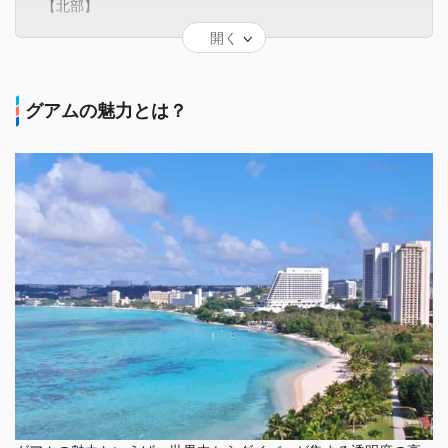
【北部】
恋人岬
開く
デデドの朝市
【中央部】
タモントレードセンター
グアムの魅力とは？
【南西部】
チャモロビレッジ（ナイトマーケット）
ラッテストーン公園
フィッシュアイマリンパーク
【南部】
イナラハン天然プール
タロフォフォの滝公園
まとめ