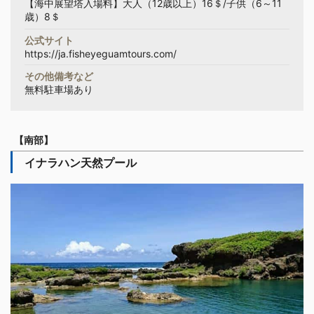
【海中展望塔入場料】大人（12歳以上）16＄/子供（6～11
歳）8＄
公式サイト
https://ja.fisheyeguamtours.com/
その他備考など
無料駐車場あり
【南部】
イナラハン天然プール