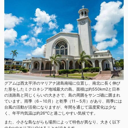
グアムは西太平洋のマリアナ諸島南端に位置し、南北に長く伸び
た形をしたミクロネシア地域最大の島。面積は約550km2と日本
の淡路島と同じくらいの大きさで、島の周囲をサンゴ礁に囲まれ
ています。雨季（6～10月）と乾季（11～5月）があり、雨季には
台風の活動が活発になりますが、年間を通じて温度変化は少な
く、年平均気温は約26℃と過ごしやすい気候です。
また、小さな島ながらも場所によって特色が異なり、大きく以下
の4つのエリアに分けることができます。