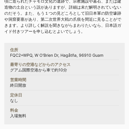
頃に造られたチャモロ文化の遺跡で、宗教施設や墓石、または建
造物の土台という説がありますが、詳細は未だ解明されていない
のだそう。また、もう１つの見どころとして旧日本軍の防空壕跡
や洞窟要塞があり、第二次世界大戦の爪痕を間近に見ることがで
きます。より詳しく解説を聞きながらまわりたいなら、日本語ガ
イド付きツアーを申し込むとよいでしょう。
住所
FQC2+WPQ, W O'Brien Dr, Hagåtña, 96910 Guam
最寄りの空港などからのアクセス
グアム国際空港から車で約10分
営業時間
終日開放
定休日
なし
料金
入場無料