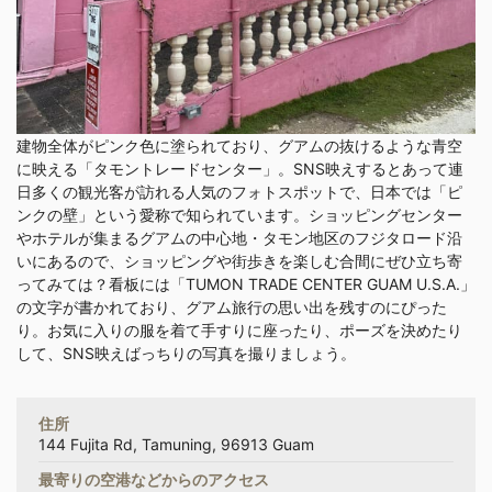
建物全体がピンク色に塗られており、グアムの抜けるような青空
に映える「タモントレードセンター」。SNS映えするとあって連
日多くの観光客が訪れる人気のフォトスポットで、日本では「ピ
ンクの壁」という愛称で知られています。ショッピングセンター
やホテルが集まるグアムの中心地・タモン地区のフジタロード沿
いにあるので、ショッピングや街歩きを楽しむ合間にぜひ立ち寄
ってみては？看板には「TUMON TRADE CENTER GUAM U.S.A.」
の文字が書かれており、グアム旅行の思い出を残すのにぴった
り。お気に入りの服を着て手すりに座ったり、ポーズを決めたり
して、SNS映えばっちりの写真を撮りましょう。
住所
144 Fujita Rd, Tamuning, 96913 Guam
最寄りの空港などからのアクセス