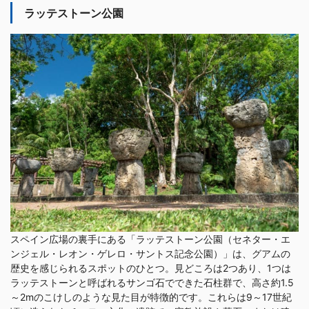
ラッテストーン公園
スペイン広場の裏手にある「ラッテストーン公園（セネター・エ
ンジェル・レオン・ゲレロ・サントス記念公園）」は、グアムの
歴史を感じられるスポットのひとつ。見どころは2つあり、1つは
ラッテストーンと呼ばれるサンゴ石でできた石柱群で、高さ約1.5
～2mのこけしのような見た目が特徴的です。これらは9～17世紀