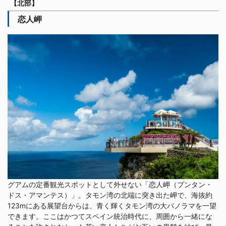
【北部】
恋人岬
グアムの定番観光スポットとして外せない「恋人岬（プンタン・
ドス・アマンテス）」。タモン湾の北端に突き出た岬で、海抜約
123mにある展望台からは、青く輝くタモン湾の大パノラマを一望
できます。ここはかつてスペイン統治時代に、周囲から一緒にな