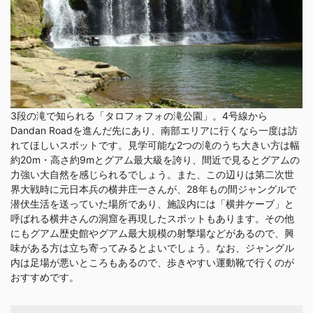
3段の滝で知られる「タロフォフォの滝公園」。4号線から
Dandan Roadを進んだ先にあり、南部エリアに行くなら一度は訪
れてほしいスポットです。見学可能な2つの滝のうち大きい方は幅
約20m・高さ約9mとグアム最大級を誇り、間近で見るとグアムの
力強い大自然を感じられるでしょう。また、この辺りは第二次世
界大戦時に元日本兵の横井庄一さんが、28年もの間ジャングルで
潜伏生活を送っていた場所であり、施設内には「横井ケーブ」と
呼ばれる横井さんの洞窟を再現したスポットもあります。その他
にもグアム歴史館やグアム最大規模の射撃場などがあるので、興
味がある方は立ち寄ってみるとよいでしょう。なお、ジャングル
内は足場が悪いところもあるので、歩きやすい運動靴で行くのが
おすすめです。