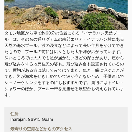
タモン地区から車で約60分の位置にある「イナラハン天然プー
ル」は、その名の通りグアムの南部エリア・イナラハン村にある
天然の海水プール。波の浸食などによって長い年月をかけてでき
たもので、プールの前には広々とした太平洋が広がっています。
深いところでは大人でも足が届かないほどの深さがあり、崖から
飛び込みをする地元住民の姿も。飛び込み台も設置されているの
で、度胸がある方は試してみては？また、魚と一緒に泳ぐことが
でき、岩が海水をせき止めていて波が立たないため、子供連れで
シュノーケリングをするのにもおすすめです。周辺にはトイレ・
シャワーのほか、プール一帯を見渡せる展望台も備えられていま
す。
住所
Inarajan, 96915 Guam
最寄りの空港などからのアクセス