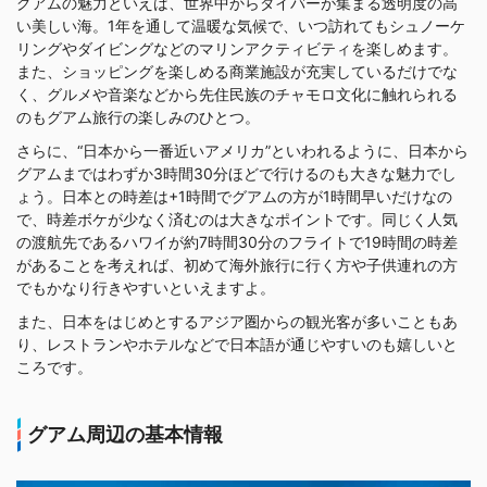
グアムの魅力といえば、世界中からダイバーが集まる透明度の高
い美しい海。1年を通して温暖な気候で、いつ訪れてもシュノーケ
リングやダイビングなどのマリンアクティビティを楽しめます。
また、ショッピングを楽しめる商業施設が充実しているだけでな
く、グルメや音楽などから先住民族のチャモロ文化に触れられる
のもグアム旅行の楽しみのひとつ。
さらに、“日本から一番近いアメリカ”といわれるように、日本から
グアムまではわずか3時間30分ほどで行けるのも大きな魅力でし
ょう。日本との時差は+1時間でグアムの方が1時間早いだけなの
で、時差ボケが少なく済むのは大きなポイントです。同じく人気
の渡航先であるハワイが約7時間30分のフライトで19時間の時差
があることを考えれば、初めて海外旅行に行く方や子供連れの方
でもかなり行きやすいといえますよ。
また、日本をはじめとするアジア圏からの観光客が多いこともあ
り、レストランやホテルなどで日本語が通じやすいのも嬉しいと
ころです。
グアム周辺の基本情報