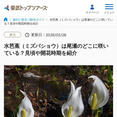
メニュー
マイページ
旅行に役立つ観光ガイド
水芭蕉（ミズバショウ）は尾瀬のどこに咲いてい
る？見頃や開花時期を紹介
更新日：
東北
2026/05/28
水芭蕉（ミズバショウ）は尾瀬のどこに咲い
ている？見頃や開花時期を紹介