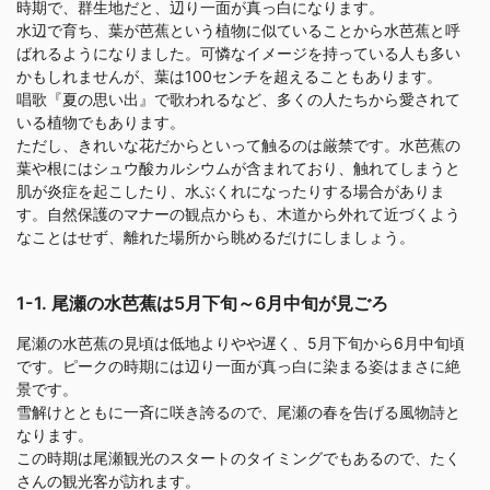
時期で、群生地だと、辺り一面が真っ白になります。
水辺で育ち、葉が芭蕉という植物に似ていることから水芭蕉と呼
ばれるようになりました。可憐なイメージを持っている人も多い
かもしれませんが、葉は100センチを超えることもあります。
唱歌『夏の思い出』で歌われるなど、多くの人たちから愛されて
いる植物でもあります。
ただし、きれいな花だからといって触るのは厳禁です。水芭蕉の
葉や根にはシュウ酸カルシウムが含まれており、触れてしまうと
肌が炎症を起こしたり、水ぶくれになったりする場合がありま
す。自然保護のマナーの観点からも、木道から外れて近づくよう
なことはせず、離れた場所から眺めるだけにしましょう。
1-1. 尾瀬の水芭蕉は5月下旬～6月中旬が見ごろ
尾瀬の水芭蕉の見頃は低地よりやや遅く、5月下旬から6月中旬頃
です。ピークの時期には辺り一面が真っ白に染まる姿はまさに絶
景です。
雪解けとともに一斉に咲き誇るので、尾瀬の春を告げる風物詩と
なります。
この時期は尾瀬観光のスタートのタイミングでもあるので、たく
さんの観光客が訪れます。