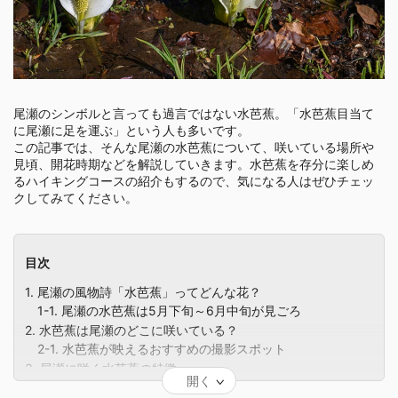
尾瀬のシンボルと言っても過言ではない水芭蕉。「水芭蕉目当て
に尾瀬に足を運ぶ」という人も多いです。
この記事では、そんな尾瀬の水芭蕉について、咲いている場所や
見頃、開花時期などを解説していきます。水芭蕉を存分に楽しめ
るハイキングコースの紹介もするので、気になる人はぜひチェッ
クしてみてください。
目次
1. 尾瀬の風物詩「水芭蕉」ってどんな花？
1-1. 尾瀬の水芭蕉は5月下旬～6月中旬が見ごろ
2. 水芭蕉は尾瀬のどこに咲いている？
2-1. 水芭蕉が映えるおすすめの撮影スポット
3. 尾瀬に咲く水芭蕉の特徴
開く
3-1. 黄色い部分が花で白い部分は葉が変形したもの