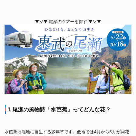
3-2. 双苞水芭蕉という珍しい種類もある
3-3. 食べたり触ったりするのは危険
3-4. 霜に当たると変色してしまう
▼▽▼ 尾瀬のツアーを探す ▼▽▼
3-5. 熊が好んで食べに来る
4. 水芭蕉を存分に楽しむ尾瀬のおすすめハイキングコース
5. 水芭蕉を楽しめる尾瀬観光ツアーなら「東武トップツアー
ズ」
6. まとめ
1. 尾瀬の風物詩「水芭蕉」ってどんな花？
水芭蕉は湿地に自生する多年草です。低地では4月から5月が開花