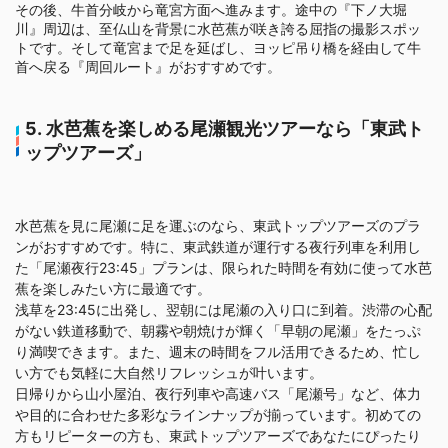
その後、牛首分岐から竜宮方面へ進みます。途中の『下ノ大堀
川』周辺は、至仏山を背景に水芭蕉が咲き誇る屈指の撮影スポッ
トです。そして竜宮まで足を延ばし、ヨッピ吊り橋を経由して牛
首へ戻る『周回ルート』がおすすめです。
5. 水芭蕉を楽しめる尾瀬観光ツアーなら「東武ト
ップツアーズ」
水芭蕉を見に尾瀬に足を運ぶのなら、東武トップツアーズのプラ
ンがおすすめです。特に、東武鉄道が運行する夜行列車を利用し
た「尾瀬夜行23:45」プランは、限られた時間を有効に使って水芭
蕉を楽しみたい方に最適です。
浅草を23:45に出発し、翌朝には尾瀬の入り口に到着。渋滞の心配
がない鉄道移動で、朝霧や朝焼けが輝く「早朝の尾瀬」をたっぷ
り満喫できます。また、週末の時間をフル活用できるため、忙し
い方でも気軽に大自然リフレッシュが叶います。
日帰りから山小屋泊、夜行列車や高速バス「尾瀬号」など、体力
や目的に合わせた多彩なラインナップが揃っています。初めての
方もリピーターの方も、東武トップツアーズであなたにぴったり