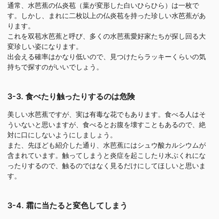
通常、水芭蕉の仏炎苞（葉が変形した白いひらひら）は一枚で
す。しかし、まれに二枚以上の仏炎苞を持った珍しい水芭蕉があ
ります。
これを双苞水芭蕉と呼び、多くの水芭蕉愛好家たちが探し回る大
変珍しい姿になります。
出会える確率はかなり低いので、見つけたらラッキーくらいの気
持ちで探すのがいいでしょう。
3-3. 食べたり触ったりするのは危険
美しい水芭蕉ですが、実は有毒な花でもあります。食べる人はそ
ういないと思いますが、食べるとお腹を壊すこともあるので、絶
対に口にしないようにしましょう。
また、先ほども紹介した通り、水芭蕉にはシュウ酸カルシウムが
含まれています。触ってしまうと炎症を起こしたり水ぶくれにな
ったりするので、触るのではなく見るだけにしてほしいと思いま
す。
3-4. 霜に当たると変色してしまう